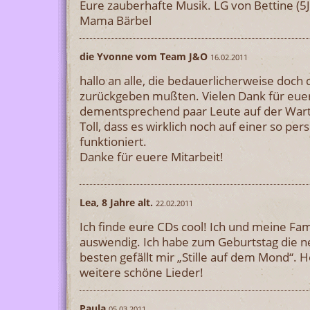
Eure zauberhafte Musik. LG von Bettine (5J
Mama Bärbel
die Yvonne vom Team J&O
16.02.2011
hallo an alle, die bedauerlicherweise doch
zurückgeben mußten. Vielen Dank für eue
dementsprechend paar Leute auf der Wart
Toll, dass es wirklich noch auf einer so per
funktioniert.
Danke für euere Mitarbeit!
Lea, 8 Jahre alt.
22.02.2011
Ich finde eure CDs cool! Ich und meine Fami
auswendig. Ich habe zum Geburtstag die
besten gefällt mir „Stille auf dem Mond“. H
weitere schöne Lieder!
Paula
05.03.2011