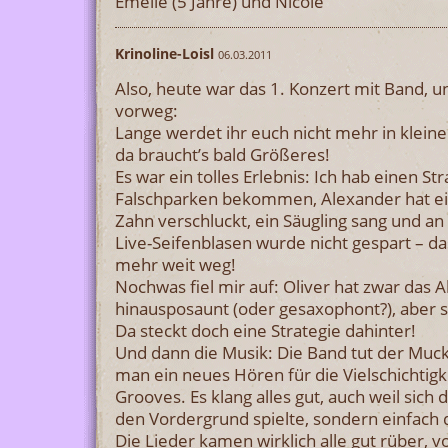
Emelie (5 Jahre) und Nicole
Krinoline-Loisl
06.03.2011
Also, heute war das 1. Konzert mit Band, un
vorweg:
Lange werdet ihr euch nicht mehr in klein
da braucht’s bald Größeres!
Es war ein tolles Erlebnis: Ich hab einen St
Falschparken bekommen, Alexander hat ei
Zahn verschluckt, ein Säugling sang und an S
Live-Seifenblasen wurde nicht gespart – da
mehr weit weg!
Nochwas fiel mir auf: Oliver hat zwar das A
hinausposaunt (oder gesaxophont?), aber 
Da steckt doch eine Strategie dahinter!
Und dann die Musik: Die Band tut der Muck
man ein neues Hören für die Vielschichtig
Grooves. Es klang alles gut, auch weil sich 
den Vordergrund spielte, sondern einfach 
Die Lieder kamen wirklich alle gut rüber, v