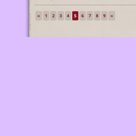
«
1
2
3
4
5
6
7
8
9
»