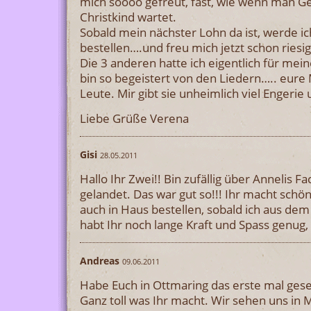
mich soooo gefreut, fast, wie wenn man Ge
Christkind wartet.
Sobald mein nächster Lohn da ist, werde i
bestellen….und freu mich jetzt schon riesig
Die 3 anderen hatte ich eigentlich für mein
bin so begeistert von den Liedern….. eure M
Leute. Mir gibt sie unheimlich viel Engeri
Liebe Grüße Verena
Gisi
28.05.2011
Hallo Ihr Zwei!! Bin zufällig über Annelis F
gelandet. Das war gut so!!! Ihr macht schö
auch in Haus bestellen, sobald ich aus de
habt Ihr noch lange Kraft und Spass genug
Andreas
09.06.2011
Habe Euch in Ottmaring das erste mal gese
Ganz toll was Ihr macht. Wir sehen uns i