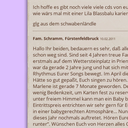
Ich hoffe es gibt noch viele viele cds von 
wie wärs mal mit einer Lila Blassbalu karie
glg aus dem schwabenländle
Fam. Schramm, Fürstenfeldbruck
10.02.2011
Hallo Ihr beiden, bedauern es sehr, daß al
schon weg sind. Sind seit 4 Jahren treue Fa
erstmals auf dem Wettersteinplatz in Prien
war da gerade 2 Jahre jung und hat sich m
Rhythmus Eurer Songs bewegt. Im April dies
Hätte so gut gepaßt, Euch singen zu hören
Marlene ist gerade 7 Monate geworden. De
wenig Bedenkzeit, um Karten fest zu reser
unter freiem Himmel kann man ein Baby b
Eintrittspreis entrichten wir sehr gern für 
in einer babygerechten Atmosphäre… Nun j
dieses Jahr nochmals auftretet. Hören Eur
runter“. Wünschen Euch von Herzen alles G