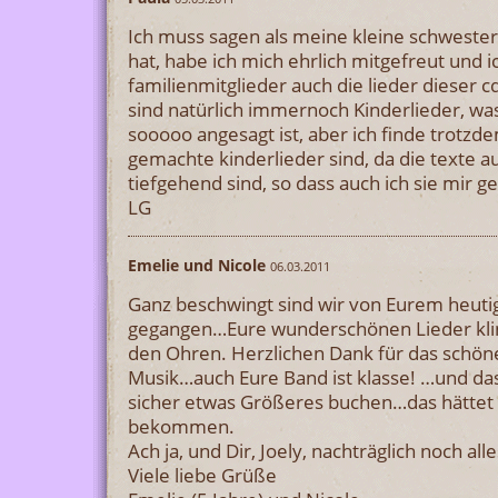
Ich muss sagen als meine kleine schweste
hat, habe ich mich ehrlich mitgefreut und i
familienmitglieder auch die lieder dieser 
sind natürlich immernoch Kinderlieder, was
sooooo angesagt ist, aber ich finde trotzd
gemachte kinderlieder sind, da die texte a
tiefgehend sind, so dass auch ich sie mir g
LG
Emelie und Nicole
06.03.2011
Ganz beschwingt sind wir von Eurem heut
gegangen…Eure wunderschönen Lieder kli
den Ohren. Herzlichen Dank für das schöne
Musik…auch Eure Band ist klasse! …und das
sicher etwas Größeres buchen…das hättet ih
bekommen.
Ach ja, und Dir, Joely, nachträglich noch a
Viele liebe Grüße