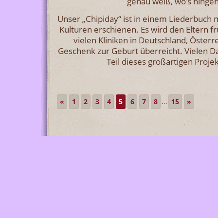
genau weiß, wo’s hingeht
Unser „Chipiday“ ist in einem Liederbuch 
Kulturen erschienen. Es wird den Eltern f
vielen Kliniken in Deutschland, Österr
Geschenk zur Geburt überreicht. Vielen 
Teil dieses großartigen Projek
«
1
2
3
4
5
6
7
8
...
15
»