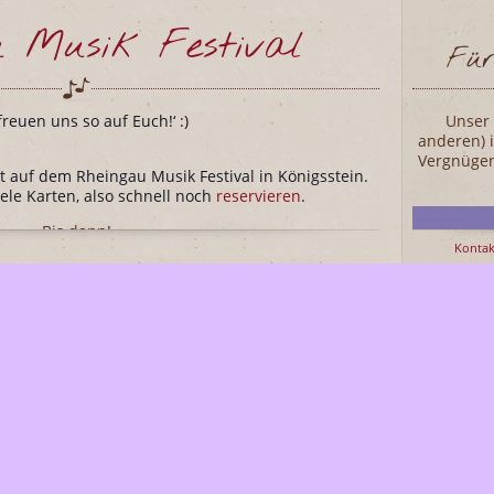
u Musik Festival
Für
freuen uns so auf Euch!‘ :)
Unser 
anderen)
Vergnügen
 auf dem Rheingau Musik Festival in Königsstein.
iele Karten, also schnell noch
reservieren
.
Bis dann!
Kontak
ebe Grüße,
Joely&Oliver