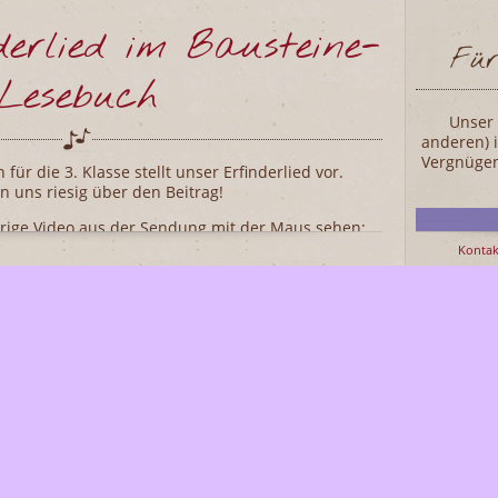
derlied im Bausteine-
Für
Lesebuch
Unser 
anderen)
Vergnügen
ür die 3. Klasse stellt unser Erfinderlied vor.
n uns riesig über den Beitrag!
örige Video aus der Sendung mit der Maus sehen:
Kontak