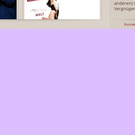
anderen)
Vergnügen
Kontak
3er Bundle
14.00 €
30.00 €
Mehr Informationen
Jo
Die Bunte CD (2-teilig)
18.00 €
Mehr Informationen