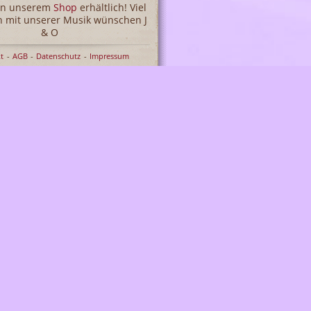
 in unserem
Shop
erhältlich! Viel
 mit unserer Musik wünschen J
& O
t
AGB
Datenschutz
Impressum
Facebook
ely & Oliver auf Facebook
Newsletter